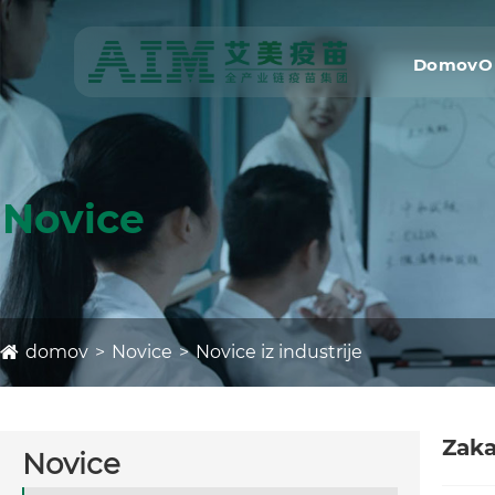
Domov
O
Novice
domov
Novice
Novice iz industrije
Zaka
Novice