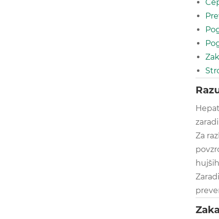
Cep
Pre
Pog
Pog
Zak
Str
Razu
Hepati
zaradi
Za ra
povzro
hujših
Zaradi
preve
Zaka