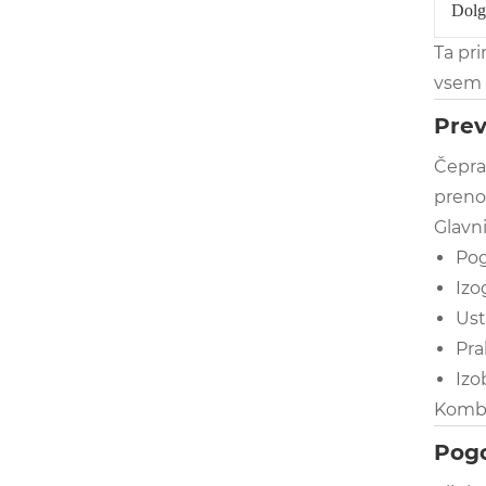
Dolgo
Ta pri
vsem 
Prev
Čepra
prenos
Glavni
Pog
Izo
Ust
Pra
Izo
Kombi
Pogo