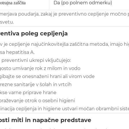
Da (po polnem odmerku)
trajna zaščita
merjava poudarja, zakaj je preventivno cepljenje močno p
svetu.
entiva poleg cepljenja
v je cepljenje najučinkovitejša zaščitna metoda, imajo h
a hepatitisa A.
 preventivni ukrepi vključujejo:
osto umivanje rok z milom in vodo
gibajte se onesnaženi hrani ali virom vode
rezne sanitarije v šolah in vrtcih
kse varne priprave hrane
braževanje otrok o osebni higieni
nacija cepljenja in higiene ustvari močan obrambni sist
sti miti in napačne predstave