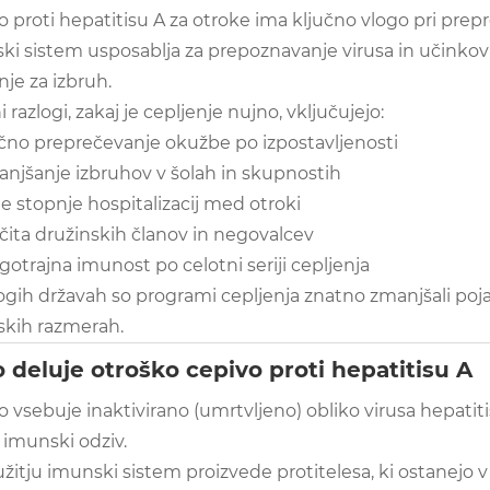
 proti hepatitisu A za otroke ima ključno vlogo pri prep
ki sistem usposablja za prepoznavanje virusa in učinkovi
je za izbruh.
i razlogi, zakaj je cepljenje nujno, vključujejo:
no preprečevanje okužbe po izpostavljenosti
njšanje izbruhov v šolah in skupnostih
je stopnje hospitalizacij med otroki
čita družinskih članov in negovalcev
gotrajna imunost po celotni seriji cepljenja
gih državah so programi cepljenja znatno zmanjšali pojav
skih razmerah.
 deluje otroško cepivo proti hepatitisu A
 vsebuje inaktivirano (umrtvljeno) obliko virusa hepatiti
 imunski odziv.
žitju imunski sistem proizvede protitelesa, ki ostanejo v 