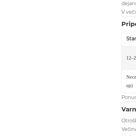
dejans
V več
Prip
Sta
12–2
Necep
up)
Ponudn
Varn
Otrošk
Večina