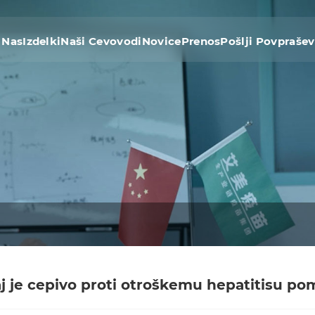
 Nas
Izdelki
Naši Cevovodi
Novice
Prenos
Pošlji Povpraše
j je cepivo proti otroškemu hepatitisu p