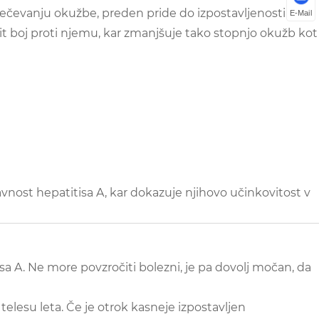
rečevanju okužbe, preden pride do izpostavljenosti.
E-Mail
t boj proti njemu, kar zmanjšuje tako stopnjo okužb kot
nost hepatitisa A, kar dokazuje njihovo učinkovitost v
sa A. Ne more povzročiti bolezni, je pa dovolj močan, da
telesu leta. Če je otrok kasneje izpostavljen