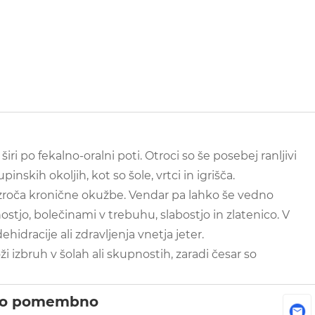
iri po fekalno-oralni poti. Otroci so še posebej ranljivi
nskih okoljih, kot so šole, vrtci in igrišča.
ovzroča kronične okužbe. Vendar pa lahko še vedno
stjo, bolečinami v trebuhu, slabostjo in zlatenico. V
hidracije ali zdravljenja vnetja jeter.
i izbruh v šolah ali skupnostih, zaradi česar so
tako pomembno