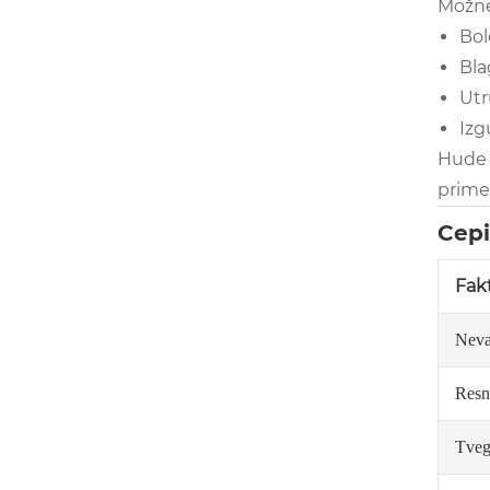
Možne 
Bol
Bla
Utr
Izg
Hude 
prime
Cepi
Fak
Neva
Resn
Tvega