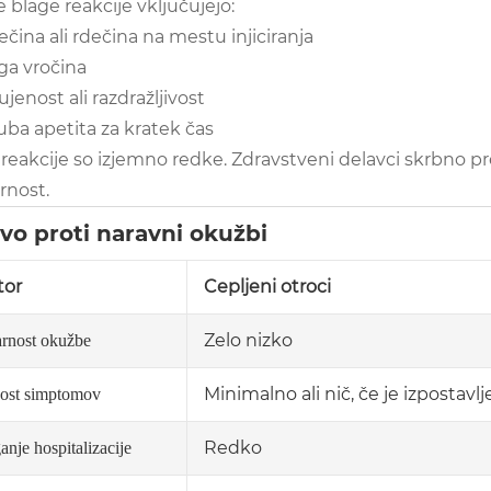
blage reakcije vključujejo:
ečina ali rdečina na mestu injiciranja
ga vročina
ujenost ali razdražljivost
uba apetita za kratek čas
reakcije so izjemno redke. Zdravstveni delavci skrbno pr
rnost.
vo proti naravni okužbi
tor
Cepljeni otroci
Zelo nizko
rnost okužbe
Minimalno ali nič, če je izpostavl
ost simptomov
Redko
nje hospitalizacije