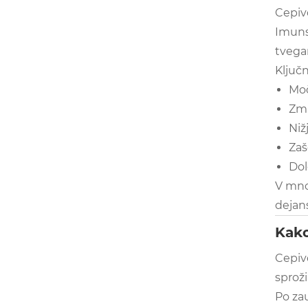
Cepivo
Imuns
tvegan
Ključn
Moč
Zma
Niž
Zaš
Dol
V mno
dejan
Kako
Cepivo
sproži
Po zau