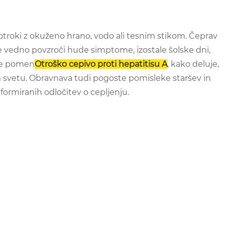
ed otroki z okuženo hrano, vodo ali tesnim stikom. Čeprav
e vedno povzroči hude simptome, izostale šolske dni,
kuje pomen
Otroško cepivo proti hepatitisu A
, kako deluje,
m svetu. Obravnava tudi pogoste pomisleke staršev in
ormiranih odločitev o cepljenju.