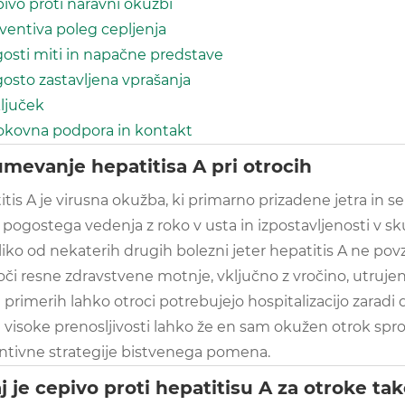
ivo proti naravni okužbi
ventiva poleg cepljenja
osti miti in napačne predstave
osto zastavljena vprašanja
ljuček
okovna podpora in kontakt
mevanje hepatitisa A pri otrocih
tis A je virusna okužba, ki primarno prizadene jetra in se š
 pogostega vedenja z roko v usta in izpostavljenosti v skupi
zliko od nekaterih drugih bolezni jeter hepatitis A ne p
či resne zdravstvene motnje, vključno z vročino, utrujeno
 primerih lahko otroci potrebujejo hospitalizacijo zaradi de
 visoke prenosljivosti lahko že en sam okužen otrok sprož
ntivne strategije bistvenega pomena.
j je cepivo proti hepatitisu A za otroke 