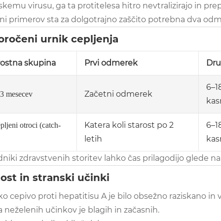
kemu virusu, ga ta protitelesa hitro nevtralizirajo in pr
ini primerov sta za dolgotrajno zaščito potrebna dva odm
oročeni urnik cepljenja
rostna skupina
Prvi odmerek
Dru
6–1
Začetni odmerek
3 mesecev
kas
Katera koli starost po 2
6–1
ljeni otroci (catch-
letih
kas
iki zdravstvenih storitev lahko čas prilagodijo glede na
ost in stranski učinki
o cepivo proti hepatitisu A je bilo obsežno raziskano in ve
 neželenih učinkov je blagih in začasnih.