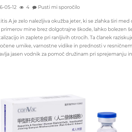
6-05-12
4
Pusti mi sporočilo
tis A je zelo nalezljiva okužba jeter, ki se zlahka širi m
o primerov mine brez dolgotrajne škode, lahko bolezen š
alizacijo in zaplete pri ranljivih otrocih. Ta članek razis
ročene urnike, varnostne vidike in prednosti v resnične
avlja jasen vodnik za pomoč družinam pri sprejemanju inf