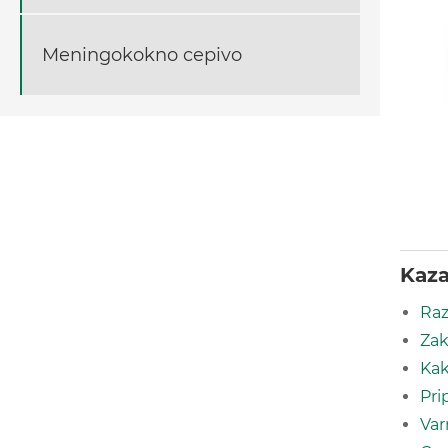
Meningokokno cepivo
Kaza
Raz
Zak
Kak
Pri
Var