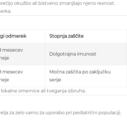
eprečijo okužbo ali bistveno zmanjšajo njeno resnost.
erka.
gi odmerek
Stopnja zaščite
8 mesecev
Dolgotrajna imunost
neje
8 mesecev
Močna zaščita po zaključku
neje
serije
 lokalne smernice ali tveganja izbruha.
lja za zelo varno za uporabo pri pediatrični populaciji.