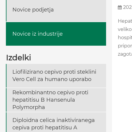
202
Novice podjetja
Hepati
velik
Novice iz industrije
hospit
pripo
zagot
Izdelki
Liofilizirano cepivo proti steklini
Vero Cell za humano uporabo
Rekombinantno cepivo proti
hepatitisu B Hansenula
Polymorpha
Diploidna celica inaktiviranega
cepiva proti hepatitisu A