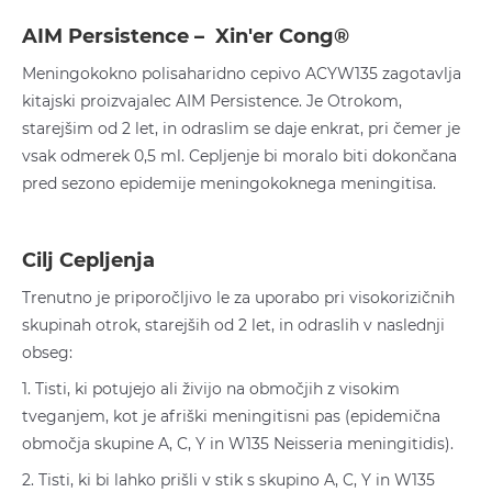
AIM Persistence – Xin'er Cong®
Meningokokno polisaharidno cepivo ACYW135 zagotavlja
kitajski proizvajalec AIM Persistence. Je Otrokom,
starejšim od 2 let, in odraslim se daje enkrat, pri čemer je
vsak odmerek 0,5 ml. Cepljenje bi moralo biti dokončana
pred sezono epidemije meningokoknega meningitisa.
Cilj Cepljenja
Trenutno je priporočljivo le za uporabo pri visokorizičnih
skupinah otrok, starejših od 2 let, in odraslih v naslednji
obseg:
1. Tisti, ki potujejo ali živijo na območjih z visokim
tveganjem, kot je afriški meningitisni pas (epidemična
območja skupine A, C, Y in W135 Neisseria meningitidis).
2. Tisti, ki bi lahko prišli v stik s skupino A, C, Y in W135