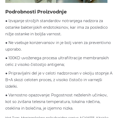
Podrobnosti Proizvodnje
● Izvajanje strožjih standardov notranjega nadzora za
ostanke bakterijskih endotoksinov, kar ima za posledico
nižje ostanke in boljša varnost.
● Ne vsebuje konzervansov in je bolj varen za preventivno
uporabo.
● 100KD uvoženega procesa ultrafiltracije membranskih
celic z visoko čistostjo antigena;
● Pripravljalni del je v celoti nadzorovan v okolju stopnje A
B+A skozi celoten proces, z visoko čistočo in varnejši
izdelki.
● Varnostno opazovanje: Pogostnost neželenih učinkov,
kot so zvišana telesna temperatura, lokalna rdečina,
oteklina in bolečina, je izjemno nizka.
Hot Tags: Meningokokno polisaharidno cepivo ACYW135, Kitajska,