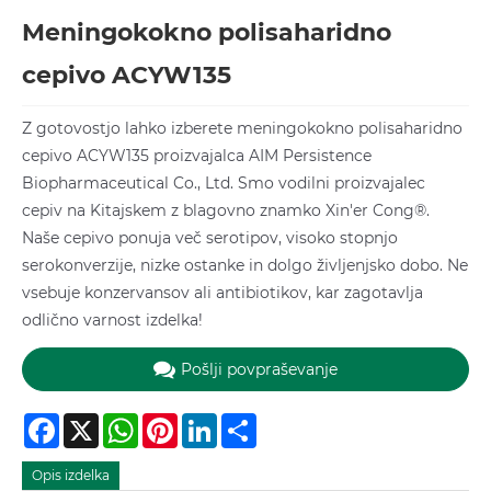
Meningokokno polisaharidno
cepivo ACYW135
Z gotovostjo lahko izberete meningokokno polisaharidno
cepivo ACYW135 proizvajalca AIM Persistence
Biopharmaceutical Co., Ltd. Smo vodilni proizvajalec
cepiv na Kitajskem z blagovno znamko Xin'er Cong®.
Naše cepivo ponuja več serotipov, visoko stopnjo
serokonverzije, nizke ostanke in dolgo življenjsko dobo. Ne
vsebuje konzervansov ali antibiotikov, kar zagotavlja
odlično varnost izdelka!
Pošlji povpraševanje
Facebook
X
WhatsApp
Pinterest
LinkedIn
Share
Opis izdelka