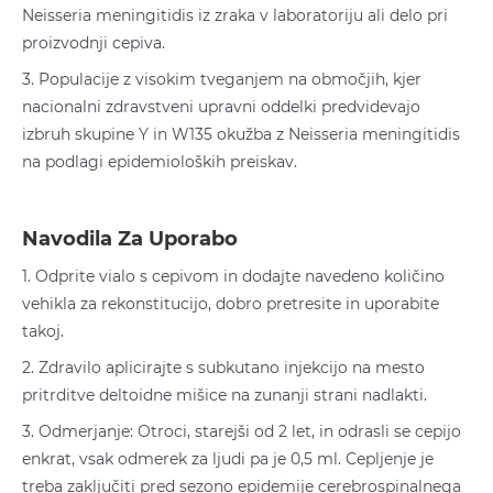
Neisseria meningitidis iz zraka v laboratoriju ali delo pri
proizvodnji cepiva.
3. Populacije z visokim tveganjem na območjih, kjer
nacionalni zdravstveni upravni oddelki predvidevajo
izbruh skupine Y in W135 okužba z Neisseria meningitidis
na podlagi epidemioloških preiskav.
Navodila Za Uporabo
1. Odprite vialo s cepivom in dodajte navedeno količino
vehikla za rekonstitucijo, dobro pretresite in uporabite
takoj.
2. Zdravilo aplicirajte s subkutano injekcijo na mesto
pritrditve deltoidne mišice na zunanji strani nadlakti.
3. Odmerjanje: Otroci, starejši od 2 let, in odrasli se cepijo
enkrat, vsak odmerek za ljudi pa je 0,5 ml. Cepljenje je
treba zaključiti pred sezono epidemije cerebrospinalnega