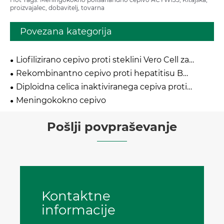
proizvajalec, dobavitelj, tovarna
Povezana kategorija
Liofilizirano cepivo proti steklini Vero Cell za
humano uporabo
Rekombinantno cepivo proti hepatitisu B
Hansenula Polymorpha
Diploidna celica inaktiviranega cepiva proti
hepatitisu A
Meningokokno cepivo
Pošlji povpraševanje
Kontaktne
informacije