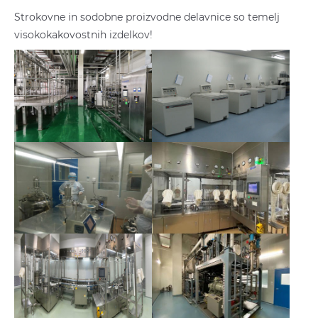
Strokovne in sodobne proizvodne delavnice so temelj
visokokakovostnih izdelkov!