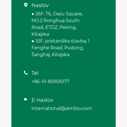
Naslov

● 26F, T6, Dazu Square,
NO.2 Ronghua South
Road, ETDZ, Peking,
Kitajska
● 10F, pristaniška stavba, 1
Fenghe Road, Pudong,
Šanghaj, Kitajska
Tel

+86-10-85959277
E-naslov

international@aimbio.com