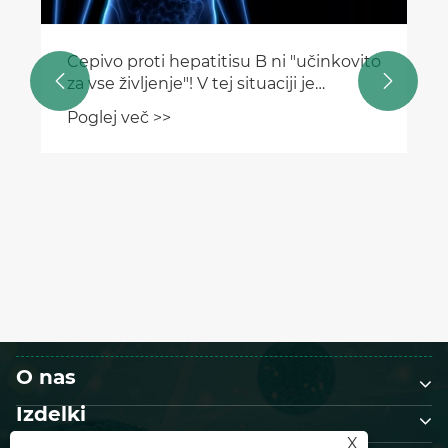
Cepivo proti hepatitisu B ni "učinkovito


za vse življenje"! V tej situaciji je
potrebno ponovno cepljenje
Poglej več >>
O nas
Izdelki
X