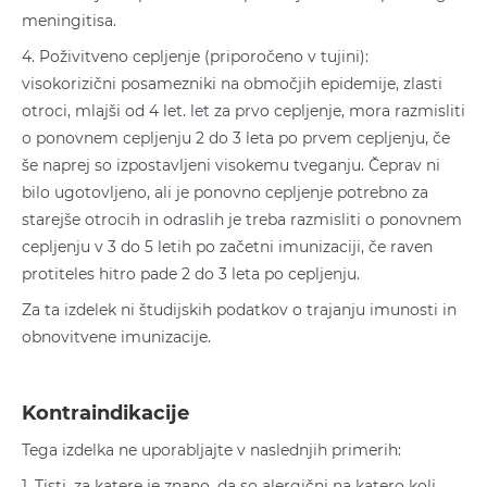
meningitisa.
4. Poživitveno cepljenje (priporočeno v tujini):
visokorizični posamezniki na območjih epidemije, zlasti
otroci, mlajši od 4 let. let za prvo cepljenje, mora razmisliti
o ponovnem cepljenju 2 do 3 leta po prvem cepljenju, če
še naprej so izpostavljeni visokemu tveganju. Čeprav ni
bilo ugotovljeno, ali je ponovno cepljenje potrebno za
starejše otrocih in odraslih je treba razmisliti o ponovnem
cepljenju v 3 do 5 letih po začetni imunizaciji, če raven
protiteles hitro pade 2 do 3 leta po cepljenju.
Za ta izdelek ni študijskih podatkov o trajanju imunosti in
obnovitvene imunizacije.
Kontraindikacije
Tega izdelka ne uporabljajte v naslednjih primerih:
1. Tisti, za katere je znano, da so alergični na katero koli