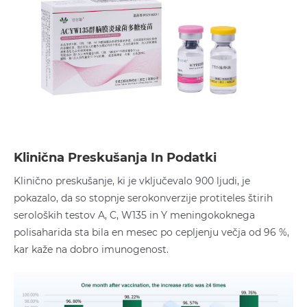
Klinična Preskušanja In Podatki
Klinično preskušanje, ki je vključevalo 900 ljudi, je
pokazalo, da so stopnje serokonverzije protiteles štirih
seroloških testov A, C, W135 in Y meningokoknega
polisaharida sta bila en mesec po cepljenju večja od 96 %,
kar kaže na dobro imunogenost.